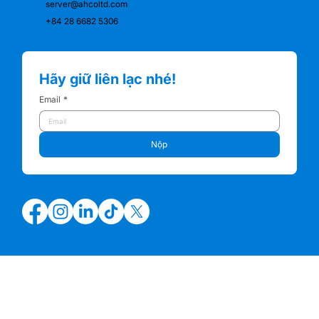
server@ahcoltd.com
+84 28 6682 5306
Hãy giữ liên lạc nhé!
Email
*
Nộp