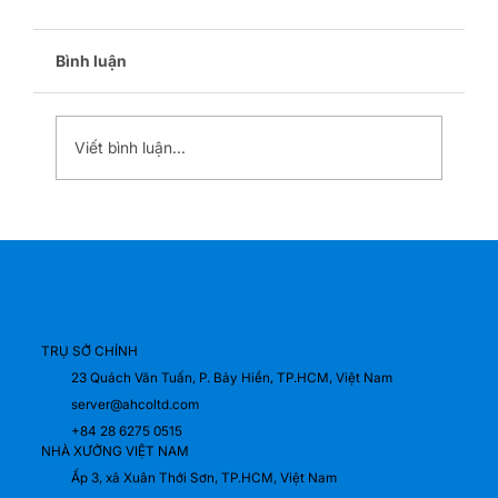
Bình luận
Viết bình luận...
ZHEJIANG EXPORT FAIR 2026 – Thiết
Kế Booth Sourcing “Nhanh – Gọn – Hiệu
Quả Giao Thương” Tại SECC
TRỤ SỞ CHÍNH
23 Quách Văn Tuấn, P. Bảy Hiền, TP.HCM, Việt Nam
server@ahcoltd.com
+84 28 6275 0515
NHÀ XƯỞNG VIỆT NAM
Ấp 3, xã Xuân Thới Sơn, TP.HCM, Việt Nam