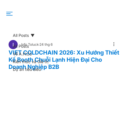
All Posts
Info Toluck
24 thg 6
All Posts
VIET COLDCHAIN 2026: Xu Hướng Thiết
Về A.H.Co
Kế Booth Chuỗi Lạnh Hiện Đại Cho
Kiến thức và Giá trị
Doanh Nghiệp B2B
Dự án tiêu biểu