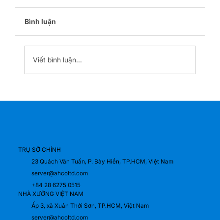
Bình luận
Viết bình luận...
ZHEJIANG EXPORT FAIR 2026 – Thiết
Kế Booth Sourcing “Nhanh – Gọn – Hiệu
Quả Giao Thương” Tại SECC
TRỤ SỞ CHÍNH
23 Quách Văn Tuấn, P. Bảy Hiền, TP.HCM, Việt Nam
server@ahcoltd.com
+84 28 6275 0515
NHÀ XƯỞNG VIỆT NAM
Ấp 3, xã Xuân Thới Sơn, TP.HCM, Việt Nam
server@ahcoltd.com