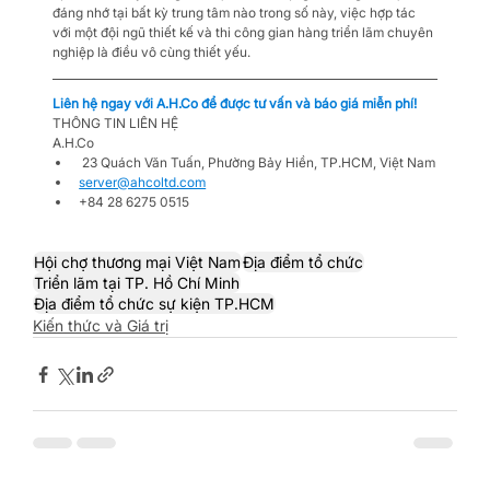
đáng nhớ tại bất kỳ trung tâm nào trong số này, việc hợp tác 
với một đội ngũ thiết kế và thi công gian hàng triển lãm chuyên 
nghiệp là điều vô cùng thiết yếu.
Liên hệ ngay với A.H.Co để được tư vấn và báo giá miễn phí!
THÔNG TIN LIÊN HỆ
A.H.Co
 23 Quách Văn Tuấn, Phường Bảy Hiền, TP.HCM, Việt Nam
server@ahcoltd.com
+84 28 6275 0515
Hội chợ thương mại Việt Nam
Địa điểm tổ chức
Triển lãm tại TP. Hồ Chí Minh
Địa điểm tổ chức sự kiện TP.HCM
Kiến thức và Giá trị