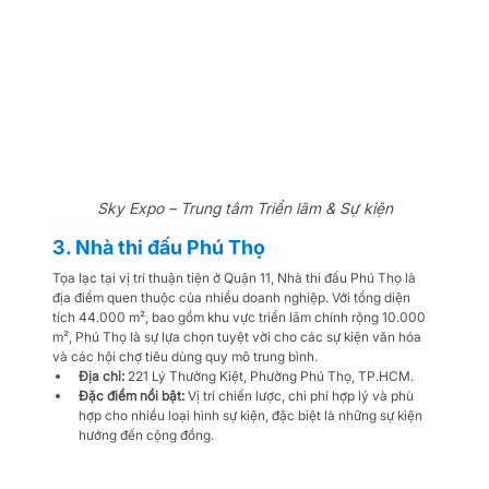
Sky Expo – Trung tâm Triển lãm & Sự kiện
3. Nhà thi đấu Phú Thọ
Tọa lạc tại vị trí thuận tiện ở Quận 11, Nhà thi đấu Phú Thọ là 
địa điểm quen thuộc của nhiều doanh nghiệp. Với tổng diện 
tích 44.000 m², bao gồm khu vực triển lãm chính rộng 10.000 
m², Phú Thọ là sự lựa chọn tuyệt vời cho các sự kiện văn hóa 
và các hội chợ tiêu dùng quy mô trung bình.
Địa chỉ:
 221 Lý Thường Kiệt, Phường Phú Thọ, TP.HCM.
Đặc điểm nổi bật:
 Vị trí chiến lược, chi phí hợp lý và phù 
hợp cho nhiều loại hình sự kiện, đặc biệt là những sự kiện 
hướng đến cộng đồng.