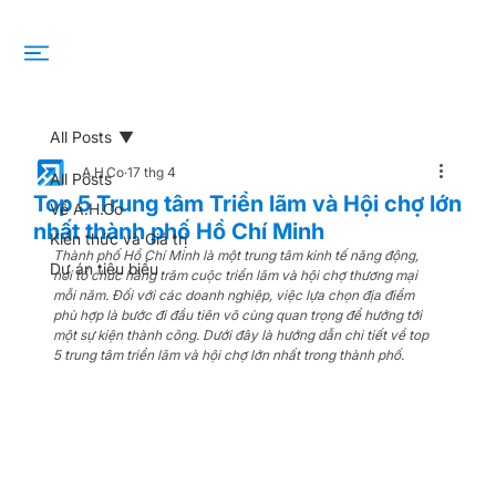
All Posts
A.H.Co
17 thg 4
All Posts
Top 5 Trung tâm Triển lãm và Hội chợ lớn
Về A.H.Co
nhất thành phố Hồ Chí Minh
Kiến thức và Giá trị
Thành phố Hồ Chí Minh là một trung tâm kinh tế năng động, 
Dự án tiêu biểu
nơi tổ chức hàng trăm cuộc triển lãm và hội chợ thương mại 
mỗi năm. Đối với các doanh nghiệp, việc lựa chọn địa điểm 
phù hợp là bước đi đầu tiên vô cùng quan trọng để hướng tới 
một sự kiện thành công. Dưới đây là hướng dẫn chi tiết về top 
5 trung tâm triển lãm và hội chợ lớn nhất trong thành phố.