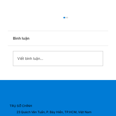
Bình luận
Viết bình luận...
Thiết Kế Gian Hàng Công Nghiệp Tại
Automechanika HCM 2026 | Xu Hướng
Booth Triển Lãm Ô Tô & Cơ Khí
TRỤ SỞ CHÍNH
23 Quách Văn Tuấn, P. Bảy Hiền, TP.HCM, Việt Nam