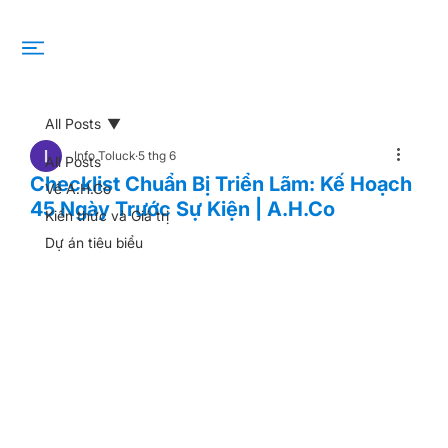
All Posts
Info Toluck
5 thg 6
All Posts
Checklist Chuẩn Bị Triển Lãm: Kế Hoạch
Về A.H.Co
45 Ngày Trước Sự Kiện | A.H.Co
Kiến thức và Giá trị
Dự án tiêu biểu