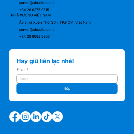
server@ahcoltd.com
+84 28 6275 0515
NHÀ XƯỞNG VIỆT NAM
Ấp 3, xã Xuân Thới Sơn, TP.HCM, Việt Nam
server@ahcoltd.com
+84 28 6682 5306
Hãy giữ liên lạc nhé!
Email
*
Nộp